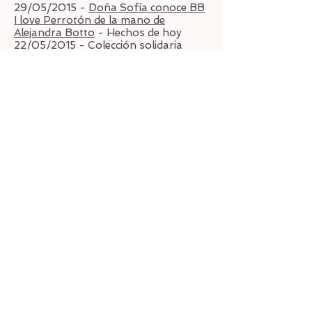
29/05/2015 -
Doña Sofía conoce BB
I love Perrotón de la mano de
Alejandra Botto
- Hechos de hoy
22/05/2015 -
Colección solidaria
para animales de compañía de
Alejandra Botto
- Hechos de hoy
22/05/2015 -
"100 x 100 Mascota",
la gran cita de los animales de
compañía
- CACV
21/05/2015 -
«100 x 100 Mascota»,
la gran cita de los animales de
compañía
- ABC
XX/05/2015 -
PERROTÓN MADRID
2015 EN 100 X 100 MASCOTA
-
Ifema.es
20/04/2015 -
Juntos la vida es mejor,
por Alejandra Botto
- EFE Verde
15/04/2015 -
Alejandra Botto inicia la
sección 'Hoy adoptas tú'
- CUORE
Menciones en redes
sociales