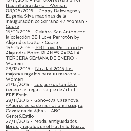
15/11/2016 -
Perrotón estará en el
Rastrillo Solidario - Woman
08/06/2016 -
Poppy Delevingne y
Eugenia Silva madrinas de la
inauguración de Serrano 47 Woman
-
Cuore
15/01/2016 -
Celebra San Antón con
la colección BB I Love Perrotón by
Alejandra Botto
- Cuore
15/01/2016 -
BB I Love Perrotón by
Alejandra Botto PLANES PARA LA
TERCERA SEMANA DE ENERO
-
Woman
23/12/2015 -
Navidad 2015, los
mejores regalos para tu mascota
-
Woman
21/12/2015 -
Los perros también
tienen sus regalos a pie de árbol
-
EFE Estilo
28/11/2015 -
Genoveva Casanova:
«Aquí se echa de menos a mi suegra,
Cayetana de Alba»
- ABC
Gente&Estilo
27/11/2015 -
Moda, antigüedades,
libros y regalos en el Rastrillo Nuevo