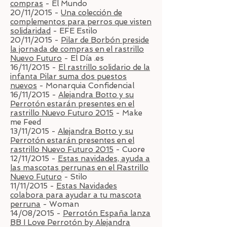
compras
- El Mundo
20/11/2015 -
Una colección de
complementos para perros que visten
solidaridad
- EFE Estilo
20/11/2015 -
Pilar de Borbón preside
la jornada de compras en el rastrillo
Nuevo Futuro
- El Día .es
16/11/2015 -
El rastrillo solidario de la
infanta Pilar suma dos puestos
nuevos
- Monarquia Confidencial
16/11/2015 -
Alejandra Botto y su
Perrotón estarán presentes en el
rastrillo Nuevo Futuro 2015
- Make
me Feed
13/11/2015 -
Alejandra Botto y su
Perrotón estarán presentes en el
rastrillo Nuevo Futuro 2015
- Cuore
12/11/2015 -
Estas navidades, ayuda a
las mascotas perrunas en el Rastrillo
Nuevo Futuro
- Stilo
11/11/2015 -
Estas Navidades
colabora para ayudar a tu mascota
perruna
- Woman
14/08/2015 -
Perrotón España lanza
BB I Love Perrotón by Alejandra