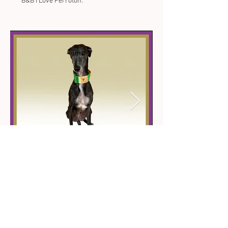
B&B I Love Perrotón.